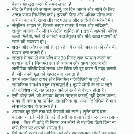
बेहतर महसूस करने में समय लगता है।
नींद के पैटर्न को सामान्य बनाएं, हर दिन जागने और सोने के लिए
अच्छा समय निर्धारित करें। झपकी लेना और अधिक सोना कम
करें या बंद करें, खास तौर पर पतझड़ और सर्दियों के महीनों में।
संतुलित आहार लें, जिसमें भरपूर मात्रा में फल और सब्जियाँ,
साबुत अनाज और लीन प्रोटीन शामिल हों। इससे आपको अधिक
ऊर्जा मिलेगी, भले ही आपको स्टार्चयुक्त और मीठे खाद्य पदार्थों को
खाने की लालसा हो।
शराब और अवैध दवाओं से दूर रहें। ये आपके अवसाद को और भी
बदतर बना सकते हैं।
सप्ताह में कम से कम पाँच बार 30 मिनट तक व्यायाम करने का
प्रयास करें। नियमित रूप से व्यायाम और अन्य प्रकार की
शारीरिक गतिविधियाँ तनाव और चिंता को दूर करने में मदद करती
हैं, जो आपके मूड को बेहतर बना सकता है।
अपने सामाजिक दायरे और नियमित गतिविधियों से जुड़े रहें।
सामाजिक समर्थन बहुत महत्वपूर्ण है। दूसरे लोगों के साथ रहने
की कोशिश करें, यह अक्सर अकेले रहने से बेहतर होता है।
ऐसी चीज़ें करें, जो आपको बेहतर महसूस कराएँ, मूवी देखने जाना,
बागवानी करना या धार्मिक, सामाजिक या अन्य गतिविधियों में भाग
लेना मददगार हो सकता है।
अवसाद दूर होने तक बड़े फैसलों को टालें। तुरंत कोई बड़ा
बदलाव न करें, जैसे कि नई नौकरी पाना या शादी करना या तलाक
लेना। फिर भी कोई भी निर्णय उन लोगों से मशविरा किये बिना ना
करें, जिन पर आपको भरोसा है।
धैर्य बनाये रखने की कोशिश करें और सकारात्मक चीज़ों पर ध्यान