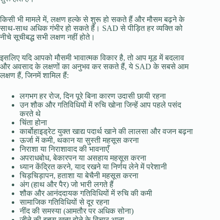
किसी भी मामले में, लक्षण हल्के से शुरू हो सकते हैं और मौसम बढ़ने के
साथ-साथ अधिक गंभीर हो सकते हैं। SAD से पीड़ित हर व्यक्ति को
नीचे सूचीबद्ध सभी लक्षण नहीं होते।
इसलिए यदि आपको मौसमी भावात्मक विकार है, तो आप मूड में बदलाव
और अवसाद के लक्षणों का अनुभव कर सकते हैं, ये SAD के सबसे आम
लक्षण हैं, जिनमें शामिल हैं:
लगभग हर रोज, दिन पूरे बिना कारण उदासी छायी रहना
उन शौक और गतिविधियों में रुचि खोना जिन्हें आप पहले पसंद
करते थे
चिंता होना
कार्बोहाइड्रेट युक्त खाद्य पदार्थ खाने की लालसा और वजन बढ़ना
ऊर्जा में कमी, थकान या सुस्ती महसूस करना
निराशा या निराशावाद की भावनाएँ
अपराधबोध, बेकारपन या असहाय महसूस करना
ध्यान केंद्रित करने, याद रखने या निर्णय लेने में परेशानी
चिड़चिड़ापन, हताशा या बेचैनी महसूस करना
अंग (हाथ और पैर) जो भारी लगते हैं
शौक और आनंददायक गतिविधियों में रुचि की कमी
सामाजिक गतिविधियों से दूर रहना
नींद की समस्या (आमतौर पर अधिक सोना)
जीने की इच्छा ख़त्म होने के विचार आना