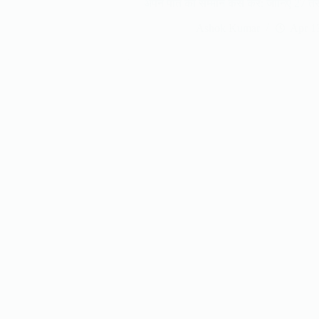
अपने पति का सम्मान कैसे करें: जानिए 27 तर
Ashok Kumar
Apr 1