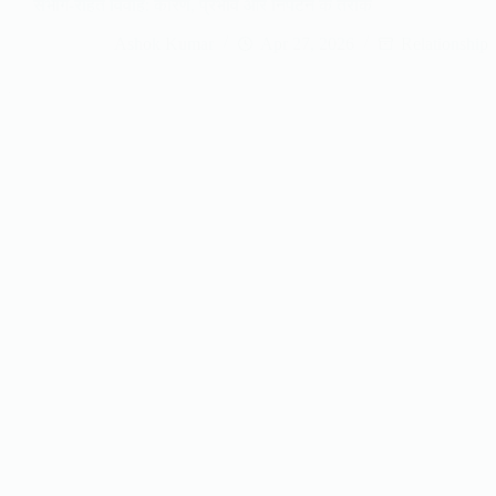
संभोग-रहित विवाह: कारण, प्रभाव और निपटने के तरीके
Ashok Kumar
Apr 27, 2026
Relationship