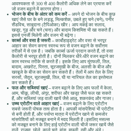
आवश्यकता से 300 से 400 कैलोरी अधिक लेने का प्रयास करें
जो वजन बढ़ाने में कारगर होगा।
भोजन
के
बीच
के
अंतर
को
कम
करें
–
अपने दो भोजन के बीच कुछ
खाएं जैसे घर के बने लड्डू, मिल्कशेक, उबले हुए चने (चने), पनीर
सैंडविच, साबुदाना (टैपिओका) खीर। आप मकई का सलाद,
खजूर, गुड़ और चने (चना) और बादाम किशमिश भी खा सकते हैं।
इससे एनर्जी मिलेगी और वजन भी बढ़ेगा।
कार्ब्स
और
वसा
है
जरूरी
–
कार्बोहाइड्रेट और वसा से भरपूर
आहार का सेवन करना स्वस्थ रूप से वजन बढ़ाने के सर्वोत्तम
तरीकों में से एक है। जबकि कार्ब्स ऊर्जा प्रदान करते हैं, तो वसा
कैलोरी से भरपूर होती है। दोनों मिलकर धीरे-धीरे वजन बढ़ाने का
काम स्वस्थ तरीके से करते हैं। इसके लिए आप मूंगफली, तिल,
बादाम, अखरोट, पिस्ता, सूरजमुखी के बीज, अलसी के बीज और
खरबूजे के बीज का सेवन कर सकते हैं। तेलों में आप तेल के लिए
सरसों, जैतून, सूरजमुखी, तिल, घी या नारियल तेल का इस्तेमाल
कर सकते हैं।
फल
और
सब्जियां
खाएं
–
वजन बढ़ाने के लिए आप फलों में केला,
आम, चीकू, लीची, अंगूर, शरीफा और खजूर जैसे फल खा सकते
हैं, और सब्जियां जड़ वाली खायें जैसे आलू, शकरकंद और गाजर।
उच्च प्रोटीन वाले आहार खाएं –
वजन बढ़ाने के लिए प्रोटीन
सबसे जरूरी पोषक तत्व होता है। आपकी मांसपेशियां भी प्रोटीन
से बनी होती हैं, और पर्याप्त मात्रा में प्रोटीन खाने से कमजोर
मांसपेशियों को मजबूत बनाने में मदद मिलती है।इसलिए मसल्स
को मजबूत बनाने के लिए हाई प्रोटीन वाली चीजें जरूर खायें जैसे
दालें, राजमा, छोले, काले चने, मांस, मछली, दही और अंडे।