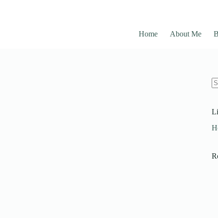
Home
About Me
B
L
H
R