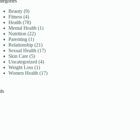
ategories
Beauty
(9)
Fitness
(4)
Health
(78)
Mental Health
(1)
Nutrition
(22)
Parenting
(1)
Relationship
(21)
Sexual Health
(17)
Skin Care
(5)
Uncategorized
(4)
Weight Loss
(1)
Women Health
(17)
ds