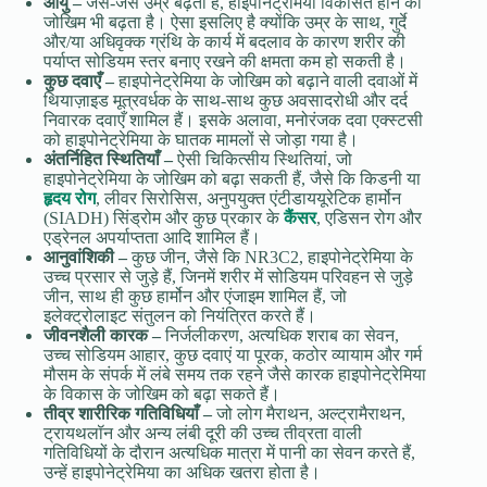
आयु –
जैसे-जैसे उम्र बढ़ती है, हाइपोनेट्रेमिया विकसित होने का
जोखिम भी बढ़ता है। ऐसा इसलिए है क्योंकि उम्र के साथ, गुर्दे
और/या अधिवृक्क ग्रंथि के कार्य में बदलाव के कारण शरीर की
पर्याप्त सोडियम स्तर बनाए रखने की क्षमता कम हो सकती है।
कुछ दवाएँ –
हाइपोनेट्रेमिया के जोखिम को बढ़ाने वाली दवाओं में
थियाज़ाइड मूत्रवर्धक के साथ-साथ कुछ अवसादरोधी और दर्द
निवारक दवाएँ शामिल हैं। इसके अलावा, मनोरंजक दवा एक्स्टसी
को हाइपोनेट्रेमिया के घातक मामलों से जोड़ा गया है।
अंतर्निहित स्थितियाँ –
ऐसी चिकित्सीय स्थितियां, जो
हाइपोनेट्रेमिया के जोखिम को बढ़ा सकती हैं, जैसे कि किडनी या
हृदय रोग
, लीवर सिरोसिस, अनुपयुक्त एंटीडाययूरेटिक हार्मोन
(SIADH) सिंड्रोम और कुछ प्रकार के
कैंसर
, एडिसन रोग और
एड्रेनल अपर्याप्तता आदि शामिल हैं।
आनुवांशिकी –
कुछ जीन, जैसे कि NR3C2, हाइपोनेट्रेमिया के
उच्च प्रसार से जुड़े हैं, जिनमें शरीर में सोडियम परिवहन से जुड़े
जीन, साथ ही कुछ हार्मोन और एंजाइम शामिल हैं, जो
इलेक्ट्रोलाइट संतुलन को नियंत्रित करते हैं।
जीवनशैली कारक –
निर्जलीकरण, अत्यधिक शराब का सेवन,
उच्च सोडियम आहार, कुछ दवाएं या पूरक, कठोर व्यायाम और गर्म
मौसम के संपर्क में लंबे समय तक रहने जैसे कारक हाइपोनेट्रेमिया
के विकास के जोखिम को बढ़ा सकते हैं।
तीव्र शारीरिक गतिविधियाँ –
जो लोग मैराथन, अल्ट्रामैराथन,
ट्रायथलॉन और अन्य लंबी दूरी की उच्च तीव्रता वाली
गतिविधियों के दौरान अत्यधिक मात्रा में पानी का सेवन करते हैं,
उन्हें हाइपोनेट्रेमिया का अधिक खतरा होता है।