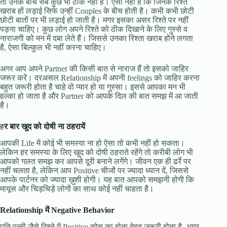
तो उनके बीच सब कुछ भी ठीक नहीं है। ऐसा नहीं है कि जिनके रिश्ते
खराब हों लड़ाई सिर्फ उन्हीं Couples के बीच होती है। कभी कभी छोटी
छोटी बातों पर भी लड़ाई हो जाती है। मगर इसका असर रिश्ते पर नहीं
पड़ना चाहिए। कुछ लोग अपने रिश्ते को ठीक दिखाने के लिए गुस्से व
नाराजगी को मन में दबा लेते हैं। जिससे उनका रिश्ता खराब होने लगता
है, ऐसा बिल्कुल भी नहीं करना चाहिए।
अगर आप अपने Partner की किसी बात से नाराज हैं तो इसको जाहिर
जरूर करें। दरअसल Relationship में अपनी feelings को जाहिर करना
बहुत जरूरी होता है चाहे वो प्यार हो या गुस्सा। इससे आपका मन भी
हल्का हो जाता है और Partner को आपके दिल की बात समझ में आ जाती
है।
ह
र बार खुद को दोषी ना ठहरायें
आपकी Life में कोई भी समस्या ना हो ऐसा तो कभी नहीं हो सकता।
लेकिन हर समस्या के लिए खुद को दोषी ठहराते रहेंगे तो करीबी लोग भी
आपको गलत समझ कर आपसे दूरी बनाने लगेंगे। जीवन एक ही ढर्रे पर
नहीं चलता है, लेकिन आप Positive चीजों पर ज्यादा ध्यान दें, जिससे
आपके पार्टनर को ज्यादा ख़ुशी होगी। यह बात आपको समझनी होगी कि
मायूस और चिड़चिड़े लोगों का साथ कोई नहीं चाहता है।
Relationship में Negative Behavior
पति पत्नी जैसे रिश्ते में Positive सोच का होना बेहद जरूरी होता है, अगर