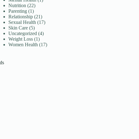
Nutrition
(22)
Parenting
(1)
Relationship
(21)
Sexual Health
(17)
Skin Care
(5)
Uncategorized
(4)
Weight Loss
(1)
Women Health
(17)
ds