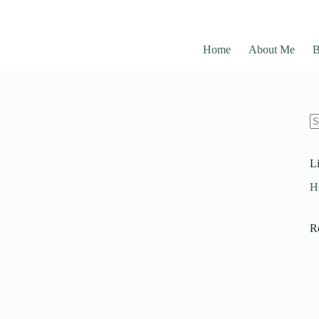
Home
About Me
B
N
re
L
H
R